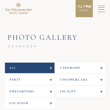
フェア予約
RESERV
MENU
PHOTO GALLERY
フォトギャラリー
ALL
CEREMONY
PARTY
CUISINE＆CAKE
DRESS&ITEMS
FACILITY
LOCATION