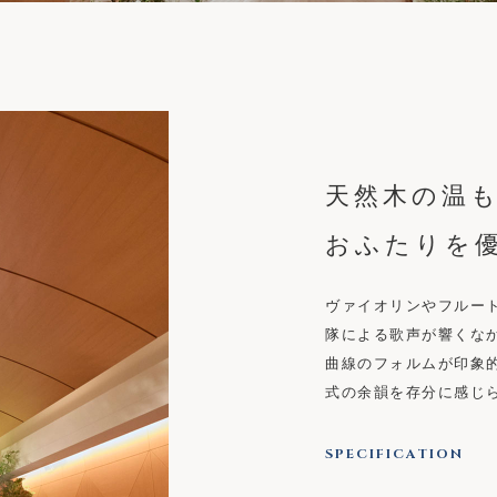
天然木の温
おふたりを
ヴァイオリンやフルー
隊による歌声が響くな
曲線のフォルムが印象
式の余韻を存分に感じ
SPECIFICATION