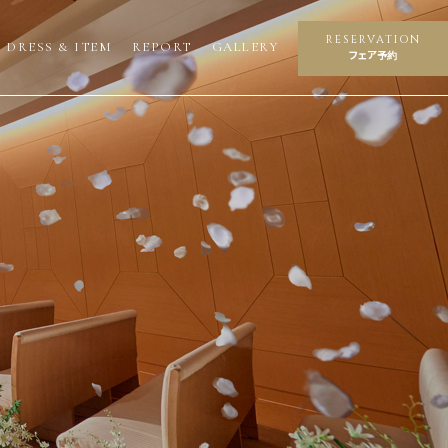
RESERVATION
DRESS & ITEM
REPORT
GALLERY
フェア予約