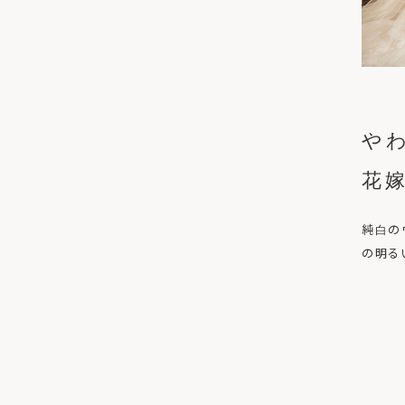
や
花
純白の
の明る