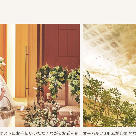
のゲストにお手伝いいただきながらお式を創
オーバルフォルムが印象的