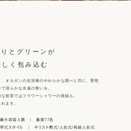
もりとグリーンが
優しく包み込む
ト、
オルガンの生演奏のやわらかな調べと共に、
聖歌
かで
清らかな永遠の誓いを。
的な前室では
フラワーシャワーの祝福も。
られます。
最大収容人数 ｜ 着席77名
挙式スタイル ｜ キリスト教式/人前式/和装人前式